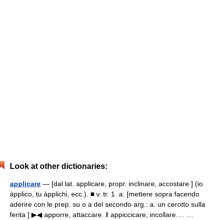
Look at other dictionaries:
applicare
— [dal lat. applicare, propr. inclinare, accostare ] (io
àpplico, tu àpplichi, ecc.). ■ v. tr. 1. a. [mettere sopra facendo
aderire con le prep. su o a del secondo arg.: a. un cerotto sulla
ferita ] ▶◀ apporre, attaccare. ‖ appiccicare, incollare.… …