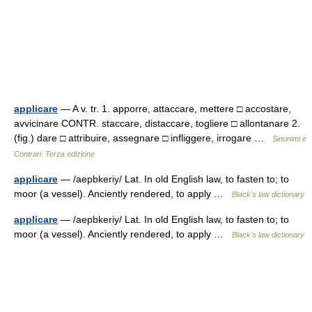
applicare
— A v. tr. 1. apporre, attaccare, mettere □ accostare,
avvicinare CONTR. staccare, distaccare, togliere □ allontanare 2.
(fig.) dare □ attribuire, assegnare □ infliggere, irrogare …
Sinonimi e
Contrari. Terza edizione
applicare
— /aepbkeriy/ Lat. In old English law, to fasten to; to
moor (a vessel). Anciently rendered, to apply …
Black's law dictionary
applicare
— /aepbkeriy/ Lat. In old English law, to fasten to; to
moor (a vessel). Anciently rendered, to apply …
Black's law dictionary