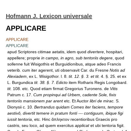
Hofmann J. Lexicon universale
APPLICARE
APPLICARE
APPLICARE
apud Scriptores citimae aetatis, idem quod
divertere
, hospitari,
appellere; proprie
in campo, in agro, sub tentoriis degere
, quod
sollenne fuit Wisigothis et Burguidionibus, atque adeo Francis
veterib. cum iter agerent, uti observavit Car. du Fresne
Notis ad
Alexiadem
, ex L. Wisigothor. l. 8.
tit. 12. §. 3. et tit.
4. §. 25. et ex
L. Burgundica
tit. 38. §. 7. Edicto
item Rotharis Regis Longobard.
tit.
108. etc. Quod etiam firmat Gregorius Turonens. de
Vitis
Patrum c. 17.
Cum propinqui ad Urbem, cadente Sole, fixis
tentoriis mansionem par arent
etc. Et Auctor
libri de mirac.
S.
Dionysii c. 10.
Bertrandus quidam Comes iter faciens, tempore
aestivô, divertit temere in pratum fonti --- contiguum, ibique figi
iussit tentoria
, etc. Hinc ἄπληκτον recentioribus Graecis pro
castris, seu loco, ad quem exercitus
applicat
et ubi tentoria figit.