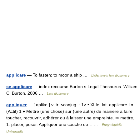
applicare
— To fasten; to moor a ship …
Ballentine's law dictionary
se applicare
— index recourse Burton s Legal Thesaurus. William
C. Burton. 2006 …
Law dictionary
appliquer
— [ aplike ] v. tr. <conjug. : 1> • XIIIe; lat. applicare I ♦
(Actif) 1 ♦ Mettre (une chose) sur (une autre) de manière à faire
toucher, recouvrir, adhérer ou à laisser une empreinte. ⇒ mettre,
1. placer, poser. Appliquer une couche de… …
Encyclopédie
Universelle