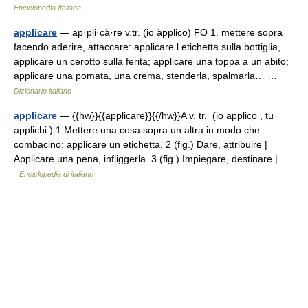
Enciclopedia Italiana
applicare
— ap·pli·cà·re v.tr. (io àpplico) FO 1. mettere sopra
facendo aderire, attaccare: applicare l etichetta sulla bottiglia,
applicare un cerotto sulla ferita; applicare una toppa a un abito;
applicare una pomata, una crema, stenderla, spalmarla… …
Dizionario italiano
applicare
— {{hw}}{{applicare}}{{/hw}}A v. tr. (io applico , tu
applichi ) 1 Mettere una cosa sopra un altra in modo che
combacino: applicare un etichetta. 2 (fig.) Dare, attribuire |
Applicare una pena, infliggerla. 3 (fig.) Impiegare, destinare |… …
Enciclopedia di italiano