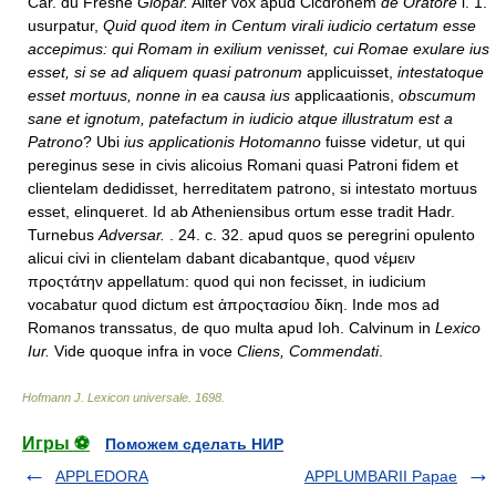
Car. du Fresne
Glopar.
Aliter vox apud Cicdronem
de Oratore
l. 1.
usurpatur,
Quid quod item in Centum virali iudicio certatum esse
accepimus: qui Romam in exilium venisset, cui Romae exulare ius
esset, si se ad aliquem quasi patronum
applicuisset,
intestatoque
esset mortuus, nonne in ea causa ius
applicaationis,
obscumum
sane et ignotum, patefactum in iudicio atque illustratum est a
Patrono
? Ubi
ius applicationis Hotomanno
fuisse videtur, ut qui
pereginus sese in civis alicoius Romani quasi Patroni fidem et
clientelam dedidisset, herreditatem patrono, si intestato mortuus
esset, elinqueret. Id ab Atheniensibus ortum esse tradit Hadr.
Turnebus
Adversar.
. 24. c. 32. apud quos se peregrini opulento
alicui civi in clientelam dabant dicabantque, quod νέμειν
προςτάτην appellatum: quod qui non fecisset, in iudicium
vocabatur quod dictum est ἀπροςτασίου δίκη. Inde mos ad
Romanos transsatus, de quo multa apud Ioh. Calvinum in
Lexico
Iur.
Vide quoque infra in voce
Cliens, Commendati
.
Hofmann J. Lexicon universale
.
1698
.
Игры ⚽
Поможем сделать НИР
APPLEDORA
APPLUMBARII Papae