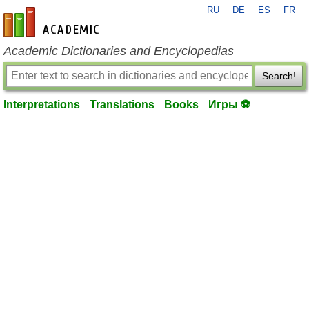
RU
DE
ES
FR
en-academic.com
Academic Dictionaries and Encyclopedias
Search!
Interpretations
Translations
Books
Игры ⚽