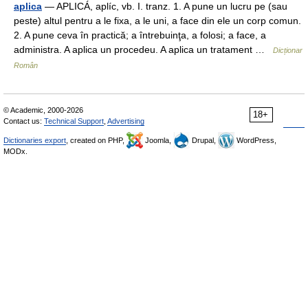
aplica
— APLICÁ, aplíc, vb. I. tranz. 1. A pune un lucru pe (sau
peste) altul pentru a le fixa, a le uni, a face din ele un corp comun.
2. A pune ceva în practică; a întrebuinţa, a folosi; a face, a
administra. A aplica un procedeu. A aplica un tratament …
Dicționar
Român
© Academic, 2000-2026
18+
Contact us:
Technical Support
,
Advertising
Dictionaries export
, created on PHP,
Joomla,
Drupal,
WordPress,
MODx.